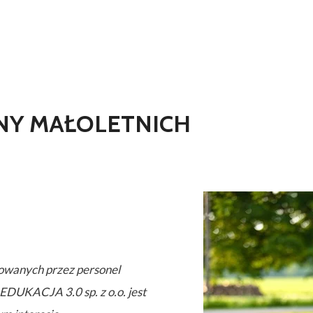
Y MAŁOLETNICH​
owanych przez personel
DUKACJA 3.0 sp. z o.o. jest