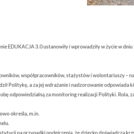
nie EDUKACJA 3.0 ustanowiły i wprowadziły w życie w dniu 15
owników, współpracowników, stażystów i wolontariuszy – na 
ił Politykę, a za jej wdrażanie i nadzorowanie odpowiada ki
ę odpowiedzialną za monitoring realizacji Polityki. Rola, za
owo określa, m.in.
nelu.
tytucji na przypadki podejrzenia, że dziecko doświadcza kr