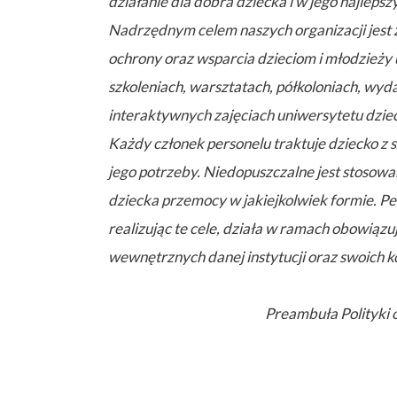
działanie dla dobra dziecka i w jego najlepsz
Nadrzędnym celem naszych organizacji jest
ochrony oraz wsparcia dzieciom i młodzieży
szkoleniach, warsztatach, półkoloniach, wyd
interaktywnych zajęciach uniwersytetu dziec
Każdy członek personelu traktuje dziecko z
jego potrzeby. Niedopuszczalne jest stosow
dziecka przemocy w jakiejkolwiek formie. P
realizując te cele, działa w ramach obowiąz
wewnętrznych danej instytucji oraz swoich k
Preambuła Polityki