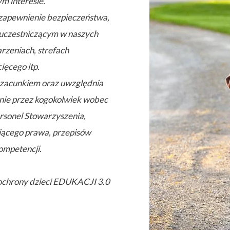
ym interesie.
 zapewnienie bezpieczeństwa,
 uczestniczącym w naszych
arzeniach, strefach
ięcego itp.
 szacunkiem oraz uwzględnia
anie przez kogokolwiek wobec
ersonel Stowarzyszenia,
ującego prawa, przepisów
ompetencji.
 ochrony dzieci EDUKACJI 3.0